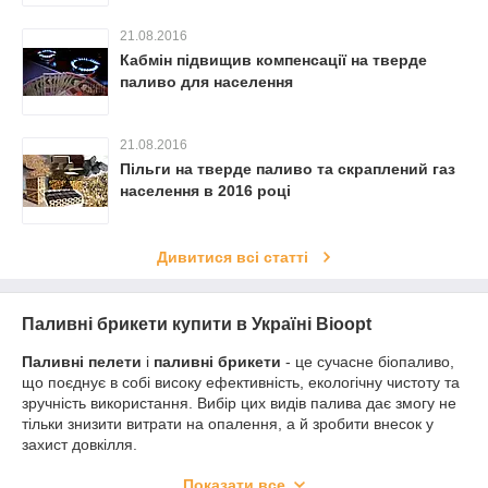
21.08.2016
Кабмін підвищив компенсації на тверде
паливо для населення
21.08.2016
Пільги на тверде паливо та скраплений газ
населення в 2016 році
Дивитися всі статті
Паливні брикети купити в Україні Bioopt
Паливні пелети
і
паливні брикети
- це сучасне біопаливо,
що поєднує в собі високу ефективність, екологічну чистоту та
зручність використання. Вибір цих видів палива дає змогу не
тільки знизити витрати на опалення, а й зробити внесок у
захист довкілля.
Пелети і
брикети
підходять для приватних будинків,
Показати все