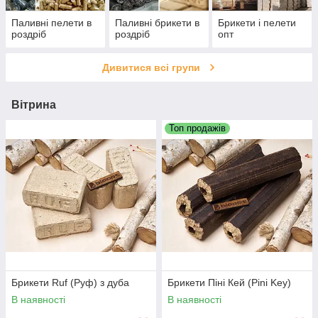
Паливні пелети в
Паливні брикети в
Брикети і пелети
роздріб
роздріб
опт
Дивитися всі групи
Вітрина
Топ продажів
Брикети Ruf (Руф) з дуба
Брикети Піні Кей (Pini Key)
В наявності
В наявності