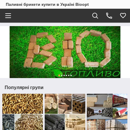
Паливні брикети купити в Україні Bioopt
Популярні групи