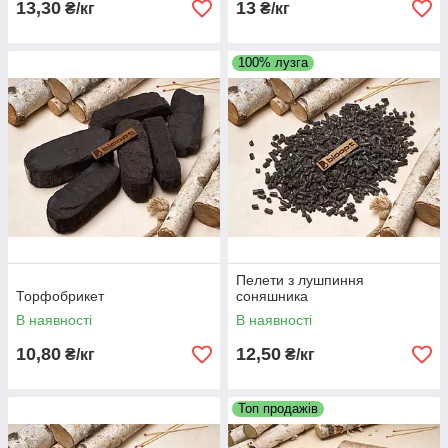
13,30
13
₴/кг
₴/кг
100% лузга
Пелети з лушпиння
Торфобрикет
соняшника
В наявності
В наявності
10,80
12,50
₴/кг
₴/кг
Топ продажів