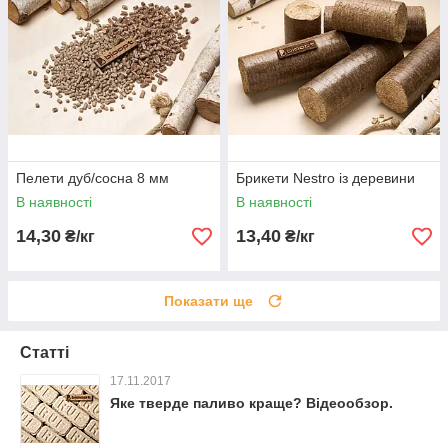
Пелети дуб/сосна 8 мм
Брикети Nestro із деревини
В наявності
В наявності
14,30
13,40
₴/кг
₴/кг
Показати ще
Статті
17.11.2017
Яке тверде паливо краще? Відеообзор.