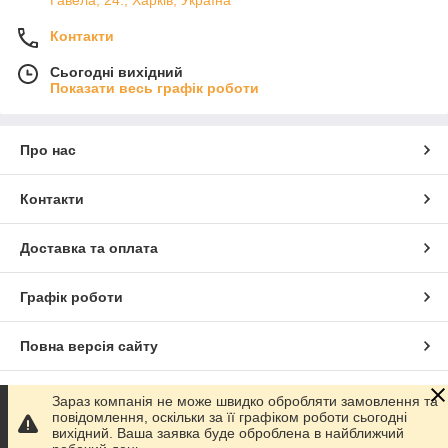
Гавела, 24., Харків, Україна
Контакти
Сьогодні вихідний
Показати весь графік роботи
Про нас
Контакти
Доставка та оплата
Графік роботи
Повна версія сайту
Сайт створено на маркетплейсі
Prom.ua
Зараз компанія не може швидко обробляти замовлення та
повідомлення, оскільки за її графіком роботи сьогодні
вихідний. Ваша заявка буде оброблена в найближчий
Політика конфіденційності