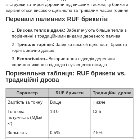
зі стружки та тирси деревини під високим тиском, ці брикети
вирізняються високою щільністю та тривалим часом горіння.
Переваги паливних RUF брикетів
Висока тепловіддача:
Забезпечують більше тепла в
порівнянні з традиційними видами деревного палива.
Тривале горіння:
Завдяки високій щільності, брикети
горять значно довше.
Екологічність:
Використання відходів деревини
сприяє зниженню відходів і вуглецевих викидів.
Порівняльна таблиця: RUF брикети vs.
традиційні дрова
Параметр
RUF брикети
Традиційні дрова
Вартість за тонну
Вище
Нижче
Теплова
18.0
13.5
потужність (МДж/
кг)
Зольність
0.5%
2.5%