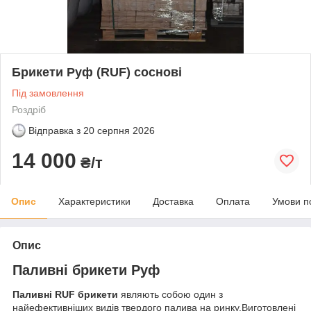
Брикети Руф (RUF) соснові
Під замовлення
Роздріб
Відправка з
20 серпня 2026
14 000
₴/т
Опис
Характеристики
Доставка
Оплата
Умови п
Опис
Паливні брикети Руф
Паливні RUF брикети
являють собою один з
найефективніших видів твердого палива на ринку.Виготовлені