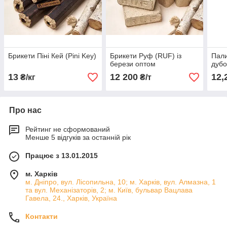
Брикети Піні Кей (Pini Key)
Брикети Руф (RUF) із
Пали
берези оптом
дубо
13
12 200
12,
₴/кг
₴/т
Про нас
Рейтинг не сформований
Менше 5 відгуків за останній рік
Працює з 13.01.2015
м. Харків
м. Дніпро, вул. Лісопильна, 10; м. Харків, вул. Алмазна, 1
та вул. Механізаторів, 2; м. Київ, бульвар Вацлава
Гавела, 24., Харків, Україна
Контакти